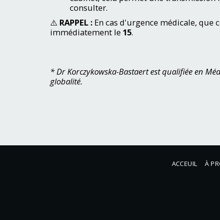
consulter.
⚠️
RAPPEL :
En cas d'urgence médicale, que c
immédiatement le
15
.
* Dr Korczykowska-Bastaert est qualifiée en Méd
globalité.
ACCEUIL
À P