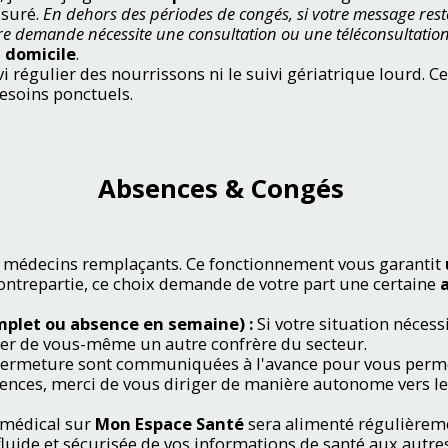
ssuré.
En dehors des périodes de congés, si votre message res
otre demande nécessite une consultation ou une téléconsultatio
à domicile
.
vi régulier des nourrissons ni le suivi gériatrique lourd. 
esoins ponctuels.
Absences &
Congés
 des médecins remplaçants. Ce fonctionnement vous garantit
ontrepartie, ce choix demande de votre part une certaine
omplet ou absence en semaine) :
Si votre situation nécess
lter de vous-même un autre confrère du secteur.
fermeture sont communiquées à l'avance pour vous permet
ences, merci de vous diriger de manière autonome vers l
 médical sur
Mon Espace Santé
sera alimenté régulièreme
fluide et sécurisée de vos informations de santé aux autr