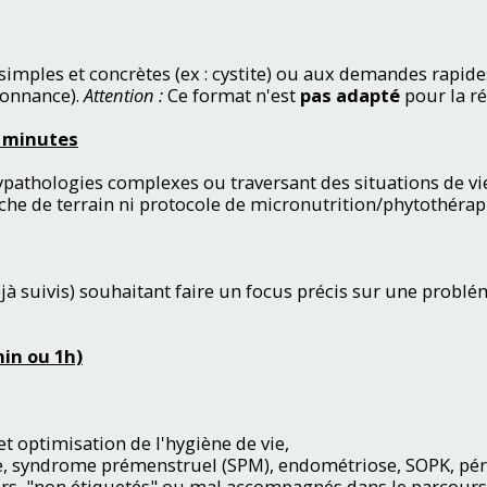
imples et concrètes (ex : cystite) ou aux demandes rapide
donnance).
Attention :
Ce format n'est
pas adapté
pour la ré
 minutes
ypathologies complexes ou traversant des situations de vie
 de terrain ni protocole de micronutrition/phytothérapi
jà suivis) souhaitant faire un focus précis sur une problé
in ou 1h)
 optimisation de l'hygiène de vie,
, syndrome prémenstruel (SPM), endométriose, SOPK, p
s, "non étiquetés" ou mal accompagnés dans le parcours 